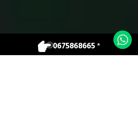
0675868665
*
VOTRE TAXI
Vos déplacements en toute sécurité et dans
un confort optimal.
Appelez-nous